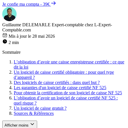
Je confie ma compta - 39€
Guillaume DELEMARLE
Expert-comptable chez L-Expert-
Comptable.com
Mis à jour le 28 mai 2026
2 min
Sommaire
L’obligation d’avoir une caisse enregistreuse certifiée : ce que
dit la loi
Un logiciel de caisse certifié obligatoire : pour quel type
d’appareil ?
Des logiciels de caisse certifiés : dans quel but ?
Les garanties d'un logiciel de caisse certifié NF 525
Pour obtenir la certification de son logiciel de caisse NF 525
L’obligation d’avoir un logiciel de caisse certifié NF 525 :
quel risque ?
Un logiciel de caisse gratuit ?
Sources & Références
Afficher moins