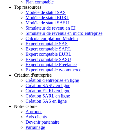
Plan comptable
Top ressources
Modèle de statut SAS
Modèle de statut EURL
Modèle de statut SASU
Simulateur de revenu en EI
Simulateur de revenus en micro-entreprise
Calculateur plafond Madelin
Expert comptable SAS
Expert comptable SARL
Expert comptable EURL
Expert comptable SASU
Expert comptable Freelance
Expert comptable e-commerce
Création d'entreprise
Création d'entreprise en ligne
Création SASU en ligne
Création EURL en ligne
Création SARL en ligne
Création SAS en ligne
Notre cabinet
A propos
Avis clients
Devenir partenaire
Parrainage