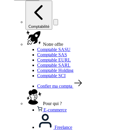
Comptabilité
Notre offre
Comptable SASU
Comptable SAS
Comptable EURL
Comptable SARL
Comptable Holding
Comptable SCI
Confier ma compta
Pour qui ?
E-commerce
Freelance