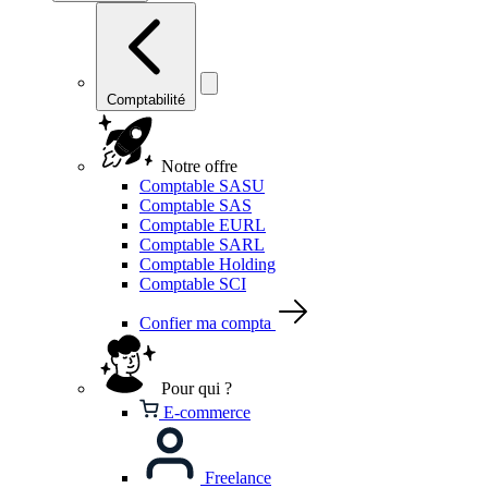
Comptabilité
Notre offre
Comptable SASU
Comptable SAS
Comptable EURL
Comptable SARL
Comptable Holding
Comptable SCI
Confier ma compta
Pour qui ?
E-commerce
Freelance