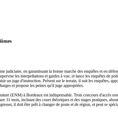
plômes
ème judiciaire, en garantissant la bonne marche des enquêtes et en défenda
 supervise les interpellations et gardes à vue, et lance les enquêtes de pol
sir un juge d'instruction. Présent sur le terrain, il suit les enquêtes, ap
charges et propose les peines qu'il juge appropriées.
trature (ENM) à Bordeaux est indispensable. Trois concours d'accès sont
ure 31 mois, incluant des cours théoriques et des stages pratiques, abo
gresser, il doit être prêt à changer de poste et de région, et peut se spé