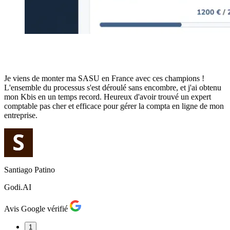
s
Je viens de monter ma SASU en France avec ces champions !
É
L'ensemble du processus s'est déroulé sans encombre, et j'ai obtenu
t
mon Kbis en un temps record. Heureux d'avoir trouvé un expert
d
comptable pas cher et efficace pour gérer la compta en ligne de mon
c
entreprise.
l
Santiago Patino
G
Godi.AI
Avis Google vérifié
A
1