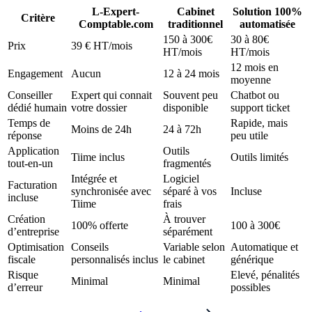
L-Expert-
Cabinet
Solution 100%
Critère
Comptable.com
traditionnel
automatisée
150 à 300€
30 à 80€
Prix
39 € HT/mois
HT/mois
HT/mois
12 mois en
Engagement
Aucun
12 à 24 mois
moyenne
Conseiller
Expert qui connait
Souvent peu
Chatbot ou
dédié humain
votre dossier
disponible
support ticket
Temps de
Rapide, mais
Moins de 24h
24 à 72h
réponse
peu utile
Application
Outils
Tiime inclus
Outils limités
tout-en-un
fragmentés
Intégrée et
Logiciel
Facturation
synchronisée avec
séparé à vos
Incluse
incluse
Tiime
frais
Création
À trouver
100% offerte
100 à 300€
d’entreprise
séparément
Optimisation
Conseils
Variable selon
Automatique et
fiscale
personnalisés inclus
le cabinet
générique
Risque
Elevé, pénalités
Minimal
Minimal
d’erreur
possibles