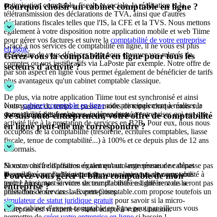
optimisation comptable, fiscale et sociale, la réalisation et la
Pourquoi choisir un cabinet comptable en ligne ?
télétransmission des déclarations de TVA, ainsi que d'autres
déclarations fiscales telles que l'IS, la CFE et la TVS. Nous mettons
également à votre disposition notre application mobile et web Tiime
pour gérer vos factures et suivre la
comptabilité de votre entreprise
Grâce à nos services de comptabilité en ligne, il ne vous est plus
en ligne
.
nécessaire de vous déplacer pour nous envoyer vos relevés de
Gérez-vous la comptabilité en ligne pour tous les
comptes ou vos justificatifs via LaPoste par exemple. Notre offre de
secteurs d’activité ?
par son aspect en ligne vous permet également de bénéficier de tarifs
plus avantageux qu'un cabinet comptable classique.
De plus, via notre application Tiime tout est synchronisé et ainsi
Notre
cabinet comptable en ligne
aide principalement à réaliser la
vous gagnez du temps et passez moins de temps chaque mois sur
comptabilité des freelances, indépendants et entreprises qui ont une
votre comptabilité et plus sur votre activité !
Je suis auto-entrepreneur, votre offre de comptabilité
activité liée à la prestation de services en B2B. Pour eux, nous nous
en ligne peut-elle me correspondre ?
occupons de la comptabilité (trésorerie, écritures comptables, liasse
fiscale, tenue de comptabilité...) à 100% et ce depuis plus de 12 ans
désormais.
Si votre chiffre d'affaires en tant qu'auto-entrepreneur ne dépasse pas
Nous avons à disposition également un large réseau de cabinet
le seuil fixé par l'administration, vous n'avez pas de comptabilité à
d'expertise-comptable partenaires avec qui nous pouvons vous
Pouvez-vous gérer le bilan comptable de mon
tenir ! Ainsi, nos services de comptabilité en ligne ne vous seront pas
mettre en contact si votre secteur d'activité est différent de la
entreprise ?
utiles dans votre cas. L-Expert-Comptable.com propose toutefois un
prestation de services aux entreprises.
simulateur de statut juridique gratuit
pour savoir si la micro-
Notre cabinet d'expert-comptable en ligne peut par ailleurs vous
entreprise est vraiment le statut adapté à votre situation.
permettre de
créer votre entreprise en ligne
si besoin !