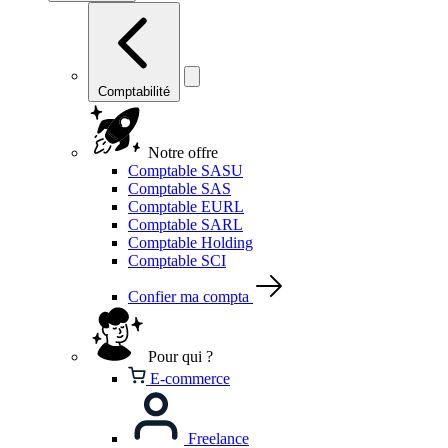
Comptabilité
Notre offre
Comptable SASU
Comptable SAS
Comptable EURL
Comptable SARL
Comptable Holding
Comptable SCI
Confier ma compta
Pour qui ?
E-commerce
Freelance